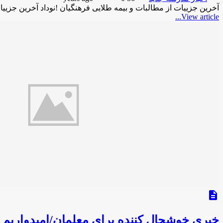
آخرین جزییات از مطالبات و بیمه طلایی فرهنگیان !نوداد آخرین جزییا
View article...
description
خبری خوشحال کننده برای معلمان/امیدواریم