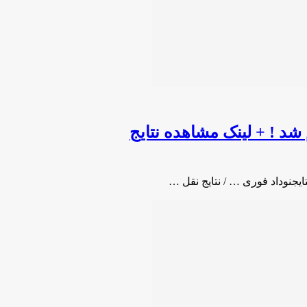
 شد ! + لینک مشاهده نتایج
ایجنوداد فوری … / نتایج نقل …