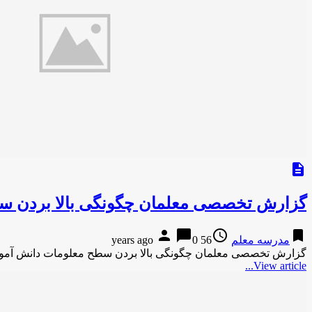
description
گزارش تخصصی معلمان چگونگی بالا بردن س
person
chat_bubble
access_time
bookmark
مدرسه معلم
56 years ago
0
گزارش تخصصی معلمان چگونگی بالا بردن سطح معلومات دانش آموز
View article...