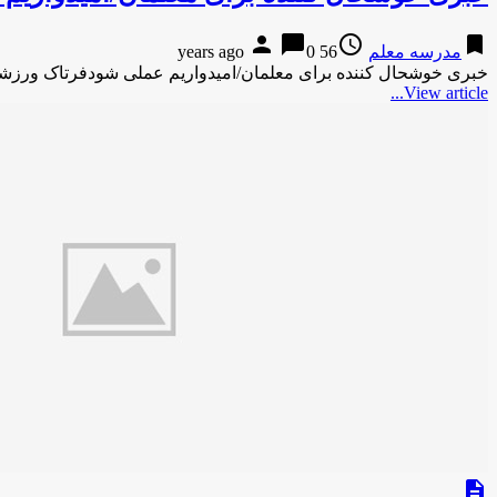
person
chat_bubble
access_time
bookmark
مدرسه معلم
56 years ago
0
خبری خوشحال کننده برای معلمان/امیدواریم عملی شودفرتاک ورزش
View article...
description