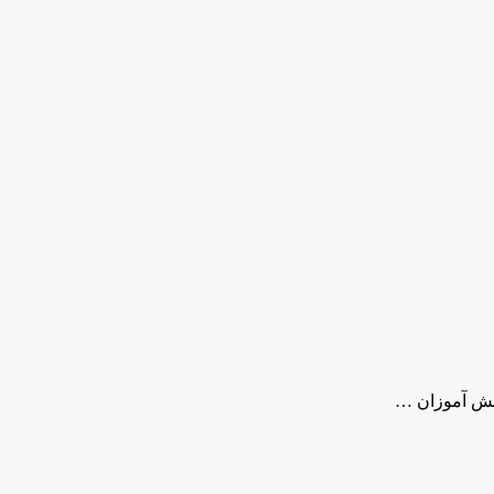
نش آموزان …