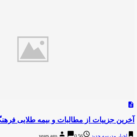
description
آخرین جزییات از مطالبات و بیمه طلایی فرهنگ
person
chat_bubble
access_time
bookmark
اخبار مدرسه جدید
56 years ago
0