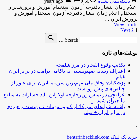
دسته‌بندی نشده
56 years ago
0
اعلام زمان انتشار دفترچه آزمون استخدام آموزش و پرورشایران
استخدام اعلام زمان انتشار دفترچه آزمون استخدام آموزش و
پرورش ایران …
View article...
1
2
Next ›
صفحه‌بندی
Search
search
نوشته‌ها
Search …
for
نوشته‌های تازه
تکذیب وقوع انفجار در مرز شلمچه
اعتراف رسانه صهیونیستی به ناکامی ترامپ در برابر ایران +
فیلم
پزشکیان: وفاق ملی مهم‌ترین سرمایه ایران برای عبور از
چالش‌های پیش رو است
عراقچی در تماس وزیرخارجه اوکراین: باید خسارات به منافع
ما جبران شود
پاشنه آشیل‌های آمریکا؛ از کمبود مهمات تا بن‌بست راهبردی
در برابر ایران + فیلم
.
خرید بک لینک behtarinbacklink.com