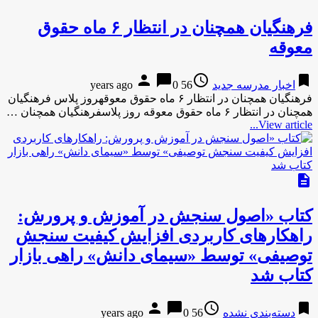
فرهنگیان همچنان در انتظار ۶ ماه حقوق
معوقه
person
chat_bubble
access_time
bookmark
اخبار مدرسه جدید
56 years ago
0
فرهنگیان همچنان در انتظار ۶ ماه حقوق معوقهروز پلاس فرهنگیان
همچنان در انتظار ۶ ماه حقوق معوقه روز پلاسفرهنگیان همچنان …
View article...
description
کتاب «اصول سنجش در آموزش و پرورش:
راهکارهای کاربردی افزایش کیفیت سنجش
توصیفی» توسط «سیمای دانش» راهی بازار
کتاب شد
person
chat_bubble
access_time
bookmark
دسته‌بندی نشده
56 years ago
0