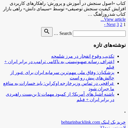
کتاب «اصول سنجش در آموزش و پرورش: راهکارهای کاربردی
افزایش کیفیت سنجش توصیفی» توسط «سیمای دانش» راهی بازار
کتاب شدروزآهنگ …
View article...
1
2
3
Next ›
صفحه‌بندی
Search
search
نوشته‌ها
Search …
for
نوشته‌های تازه
تکذیب وقوع انفجار در مرز شلمچه
اعتراف رسانه صهیونیستی به ناکامی ترامپ در برابر ایران +
فیلم
پزشکیان: وفاق ملی مهم‌ترین سرمایه ایران برای عبور از
چالش‌های پیش رو است
عراقچی در تماس وزیرخارجه اوکراین: باید خسارات به منافع
ما جبران شود
پاشنه آشیل‌های آمریکا؛ از کمبود مهمات تا بن‌بست راهبردی
در برابر ایران + فیلم
.
خرید بک لینک behtarinbacklink.com
لایسنس نود32