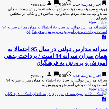
person
chat_bubble
access_time
bookmark
اخبار مدرسه جدید
56 years ago
0
زرینه و سیمینه رود، زینت میاندوآب هستند/خروش رودخانه های
میاندوآب، نماینده مردم میاندوآب، شاهین دژ و تکاب در مجلس
شورای …
View article...
description
سرانه مدارس دولتی در سال 95 احتمالا به
همان میزان سرانه 94 است / پرداخت بدهی
آموزش و پرورش به فرهنگیان
person
chat_bubble
access_time
bookmark
اخبار مدرسه جدید
56 years ago
0
سرانه مدارس دولتی در سال 95 احتمالا به همان میزان سرانه 94
است / پرداخت بدهی آموزش و پرورش به …
View article...
description