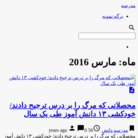
مدرسه
برگه نمونه
search
ماه:
مارس 2016
description
محصلانی که مرگ را بر درس ترجیح دادند/
خودکشی ۱۳ دانش آموز طی یک سال
person
chat_bubble
access_time
bookmark
مدرسه دانش
56 years ago
0
محصلانی که مرگ را بر درس ترجیح دادند/ خودکشی ۱۳ دانش آموز