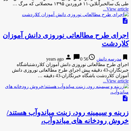
طی یک سالخبرآنلاین-۱۱ فروردین ۱۳۹۵ محصلانی که مرگ …
View article...
description
اجرای طرح مطالعاتی نوروزی دانش آموزان
کلاردشت
person
chat_bubble
access_time
bookmark
مدرسه دانش
56 years ago
0
اجرای طرح مطالعاتی نوروزی دانش آموزان کلاردشتباشگاه
خبرنگاران-43 دقیقه پیش اجرای طرح مطالعاتی نوروزی دانش
آموزان کلاردشت باشگاه خبرنگاران-43 دقیقه …
View article...
description
زرینه و سیمینه رود، زینت میاندوآب هستند/
خروش رودخانه های میاندوآب،