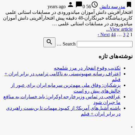
person
chat_bubble
access_time
bookmark
مدرسه دانش
56 years ago
0
افتخارآفرینی دانش آموزان میاندورودی در مسابقات استانی علمی
کاربردیباشگاه خبرنگاران-48 دقیقه پیش افتخارآفرینی دانش آموزان
میاندورودی در مسابقات استانی علمی …
View article...
1
2
3
…
44
صفحه‌بندی
Next ›
Search
search
نوشته‌ها
Search …
for
نوشته‌های تازه
تکذیب وقوع انفجار در مرز شلمچه
اعتراف رسانه صهیونیستی به ناکامی ترامپ در برابر ایران +
فیلم
پزشکیان: وفاق ملی مهم‌ترین سرمایه ایران برای عبور از
چالش‌های پیش رو است
عراقچی در تماس وزیرخارجه اوکراین: باید خسارات به منافع
ما جبران شود
پاشنه آشیل‌های آمریکا؛ از کمبود مهمات تا بن‌بست راهبردی
در برابر ایران + فیلم
.