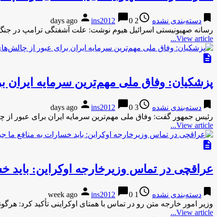
person
chat_bubble
access_time
bookmark
دسته‌بندی نشده
2 days ago
0
ins2012
رسانه صهیونیستی اسرائیل هیوم نوشت: علت آشفتگی ترامپ در جنگ با ا
View article...
description
پزشکیان: وفاق ملی مهم‌ترین سرمایه ایران 
person
chat_bubble
access_time
bookmark
دسته‌بندی نشده
3 days ago
0
ins2012
رئیس جمهور گفت: وفاق ملی مهم‌ترین سرمایه ایران برای عبور از
View article...
description
عراقچی در تماس وزیرخارجه اوکراین: باید خس
person
chat_bubble
access_time
bookmark
دسته‌بندی نشده
1 week ago
0
ins2012
وزیر امور خارجه متن رو در تماس با همتای اوکراینی تأکید کرد: هرگو
View article...