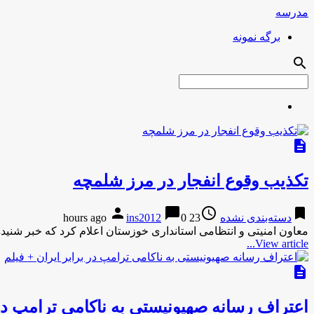
مدرسه
برگه نمونه
search
description
تکذیب وقوع انفجار در مرز شلمچه
person
chat_bubble
access_time
bookmark
دسته‌بندی نشده
23 hours ago
0
ins2012
معاون امنیتی و انتظامی استانداری خوزستان اعلام کرد که خبر شن
View article...
description
اعتراف رسانه صهیونیستی به ناکامی ترامپ در 