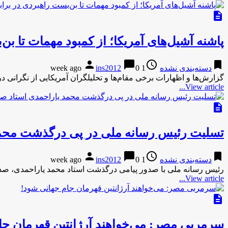
description
پاشنه آشیل‌های آمریکا؛ از کمبود مهمات تا بن‌
person
chat_bubble
access_time
bookmark
دسته‌بندی نشده
1 week ago
0
ins2012
گزارش‌ها و اظهارات برخی مقام‌ها و تحلیلگران آمریکایی از نگرانی
View article...
description
تسلیت رئیس رسانه ملی در پی درگذشت محمد
person
chat_bubble
access_time
bookmark
دسته‌بندی نشده
1 week ago
0
ins2012
رئیس رسانه ملی با صدور پیامی درگذشت استاد محمد یاراحمدی، صدا
View article...
description
سرمربی مصر: می‌خواهند آرژانتین قهرمان جا