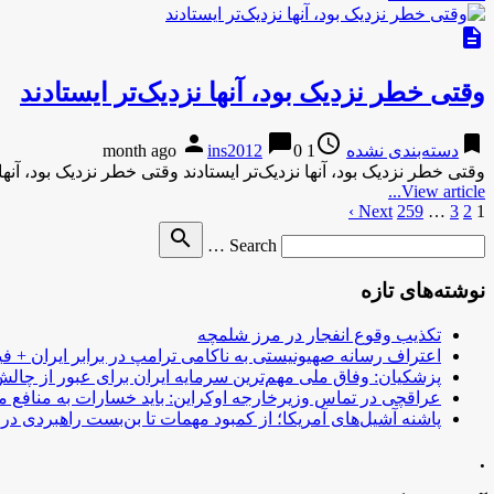
description
وقتی خطر نزدیک بود، آنها نزدیک‌تر ایستادند
person
chat_bubble
access_time
bookmark
دسته‌بندی نشده
1 month ago
0
ins2012
وقتی خطر نزدیک بود، آنها نزدیک‌تر ایستادند وقتی خطر نزدیک بود، آ
View article...
1
2
3
…
259
صفحه‌بندی
Next ›
Search
search
نوشته‌ها
Search …
for
نوشته‌های تازه
تکذیب وقوع انفجار در مرز شلمچه
اعتراف رسانه صهیونیستی به ناکامی ترامپ در برابر ایران + فی
پزشکیان: وفاق ملی مهم‌ترین سرمایه ایران برای عبور از چا
عراقچی در تماس وزیرخارجه اوکراین: باید خسارات به منافع م
پاشنه آشیل‌های آمریکا؛ از کمبود مهمات تا بن‌بست راهبردی در ب
.