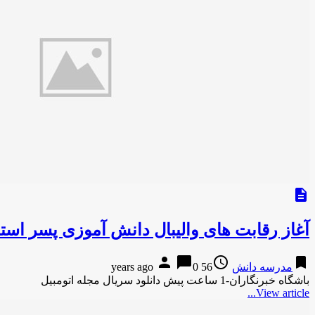
description
آغاز رقابت های والیبال دانش آموزی پسر است
person
chat_bubble
access_time
bookmark
مدرسه دانش
56 years ago
0
باشگاه خبرنگاران-1 ساعت پیش دانلود سریال مجله اتومبیل
View article...