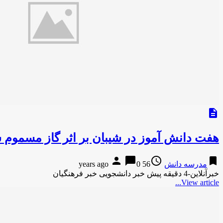
description
هفت دانش آموز در شیبان بر اثر گاز مسموم 
person
chat_bubble
access_time
bookmark
مدرسه دانش
56 years ago
0
خبرآنلاین-4 دقیقه پیش خبر دانشجویی خبر فرهنگیان
View article...