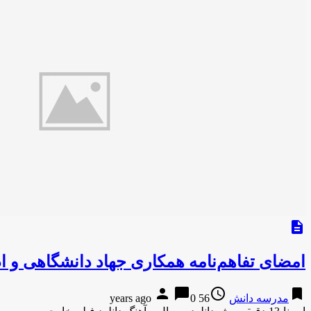
description
امضای تفاهم‌نامه همکاری جهاد دانشگاهی و ا
person
chat_bubble
access_time
bookmark
مدرسه دانش
56 years ago
0