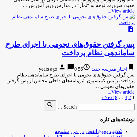
جدید/ ضرورت توجه به “نماز” در مدارس وزیر آموزش …
View article...
description
پس گرفتن حقوق‌های نجومی با اجرای طرح
ساماندهی نظام پرداخت
person
chat_bubble
access_time
bookmark
اخبار مدرسه جدید
56 years ago
0
پس گرفتن حقوق‌های نجومی با اجرای طرح ساماندهی نظام
پرداخت رئیس کمیسیون آئین‌نامه‌های داخلی مجلس از پس گرفتن
حقوق‌های نجومی …
View article...
1
2
3
…
8
Next ›
صفحه‌بندی
Search
search
نوشته‌ها
Search …
for
نوشته‌های تازه
تکذیب وقوع انفجار در مرز شلمچه