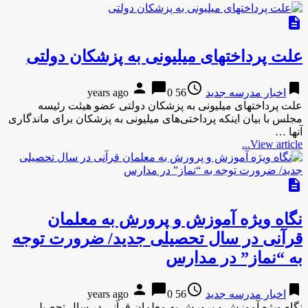
description
علت پرداختهای‌ میلیونی به‌ پزشکان دولتی
person
chat_bubble
access_time
bookmark
اخبار مدرسه جدید
56 years ago
0
علت پرداختهای‌ میلیونی به‌ پزشکان دولتی عضو هیئت رئیسه
مجلس با بیان اینکه پرداختی‌های میلیونی به پزشکان برای ماندگاری
آنها …
View article...
description
نگاه ویژه آموزش و پرورش به معلمان
قرآنی در سال تحصیلی جدید/ ضرورت توجه
به “نماز” در مدارس
person
chat_bubble
access_time
bookmark
اخبار مدرسه جدید
56 years ago
0
نگاه ویژه آموزش و پرورش به معلمان قرآنی در سال تحصیلی