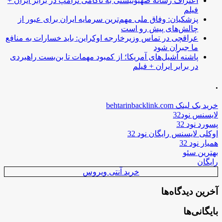
اعتراف رسانه صهیونیستی به ناکامی ترامپ در برابر ایران +
فیلم
پزشکیان: وفاق ملی مهم‌ترین سرمایه ایران برای عبور از
چالش‌های پیش رو است
عراقچی در تماس وزیرخارجه اوکراین: باید خسارات به منافع
ما جبران شود
پاشنه آشیل‌های آمریکا؛ از کمبود مهمات تا بن‌بست راهبردی
در برابر ایران + فیلم
.
خرید بک لینک behtarinbacklink.com
لایسنس نود32
پسورد نود 32
اوکلی لایسنس رایگان نود 32
همیار نود 32
بهترین سئو
رایگان
خرید آنتی ویروس
آخرین دیدگاه‌ها
بایگانی‌ها