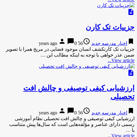
description
جزییات تک کارن
person
chat_bubble
access_time
bookmark
اخبار مدرسه جدید
56 years ago
0
جزییات تک کارنکشف انسان موجود فضایی در مریخ همرا با تصویر
ضمن عذر خواهی با توجه به اینکه مطالب این …
View article...
description
ارزشیابی کیفی توصیفی و چالش افت
تحصیلی
person
chat_bubble
access_time
bookmark
اخبار مدرسه جدید
56 years ago
0
ارزشیابی کیفی توصیفی و چالش افت تحصیلی نظام آموزشی
رسمی دارای عناصر و مؤلفه­‌هایی است که سال‌ها پیش متناسب
با …
View article...