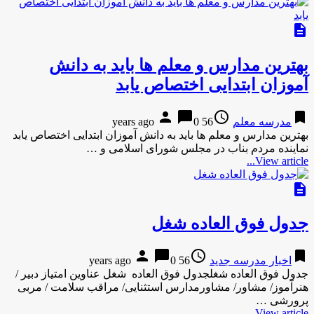
description
بهترین مدارس و معلم ها باید به دانش
آموزان ابتدایی اختصاص یابد
person
chat_bubble
access_time
bookmark
مدرسه معلم
56 years ago
0
بهترین مدارس و معلم ها باید به دانش آموزان ابتدایی اختصاص یابد
نماینده مردم بناب در مجلس شورای اسلامی و …
View article...
description
جدول فوق العاده شغل
person
chat_bubble
access_time
bookmark
اخبار مدرسه جدید
56 years ago
0
جدول فوق العاده شغلجدول فوق العاده شغل عناوین امتیاز دبیر /
هنرآموز/ مشاور/ مشاورمدارس استثنایی/ مراقب سلامت / مربی
پرورشی …
View article...