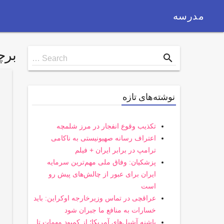
مدرسه
بر
Search
search
Search …
for
نوشته‌های تازه
تکذیب وقوع انفجار در مرز شلمچه
اعتراف رسانه صهیونیستی به ناکامی
ترامپ در برابر ایران + فیلم
پزشکیان: وفاق ملی مهم‌ترین سرمایه
ایران برای عبور از چالش‌های پیش رو
است
عراقچی در تماس وزیرخارجه اوکراین: باید
خسارات به منافع ما جبران شود
پاشنه آشیل‌های آمریکا؛ از کمبود مهمات تا