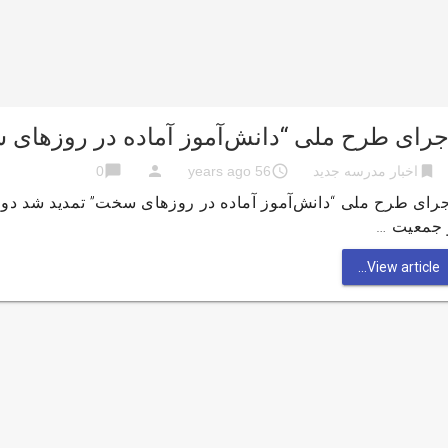
جرای طرح ملی “دانش‌آموز آماده در روزهای
chat_bubble
person
access_time
bookmark
اخبار مدرسه جدید
56 years ago
0
جرای طرح ملی “دانش‌آموز آماده در روزهای سخت” تمدید شد د
 جمعیت …
View article...