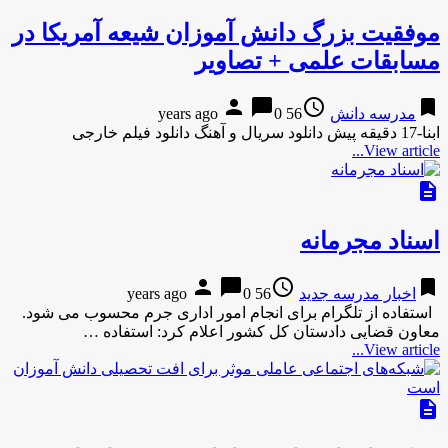
موفقیت بزرگ دانش آموزان شیعه آمریکا در
مسابقات علمی + تصاویر
person
chat_bubble
access_time
bookmark
مدرسه دانش
56 years ago
0
ابنا-17 دقیقه پیش دانلود سریال و آهنگ دانلود فیلم خارجی
View article...
description
اسناد مجرمانه
person
chat_bubble
access_time
bookmark
اخبار مدرسه جدید
56 years ago
0
استفاده از تلگرام برای انجام امور اداری جرم محسوب می شود.
معاون قضایی دادستان کل کشور اعلام کرد: استفاده …
View article...
description