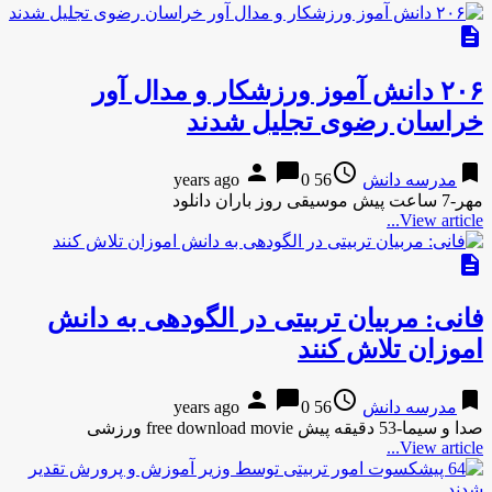
description
۲۰۶ دانش آموز ورزشکار و مدال آور
خراسان رضوی تجلیل شدند
person
chat_bubble
access_time
bookmark
مدرسه دانش
56 years ago
0
مهر-7 ساعت پیش موسیقی روز باران دانلود
View article...
description
فانی: مربیان تربیتی در الگودهی به دانش
اموزان تلاش کنند
person
chat_bubble
access_time
bookmark
مدرسه دانش
56 years ago
0
صدا و سیما-53 دقیقه پیش free download movie ورزشی
View article...