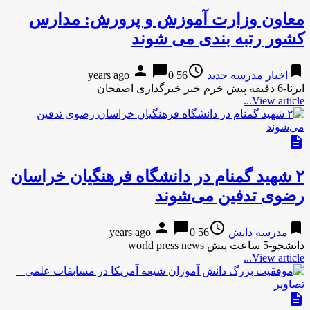
معاون وزارت آموزش و پرورش: مدارس
کشور رتبه بندی می شوند
person
chat_bubble
access_time
bookmark
اخبار مدرسه جدید
56 years ago
0
ایرنا-6 دقیقه پیش خرم خبر خبرگذاری اصفحان
View article...
description
۲ شهید گمنام در دانشگاه فرهنگیان خراسان
رضوی تدفین می‌شوند
person
chat_bubble
access_time
bookmark
مدرسه دانش
56 years ago
0
دانشجو-5 ساعت پیش world press news
View article...
description