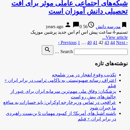
شبکه‌های اجتماعی عاملی موثر برای افت
تحصیلی دانش آموزان است
person
chat_bubble
access_time
bookmark
مدرسه دانش
56 years ago
0
تسنیم-4 ساعت پیش اس ام اس جدید پرشین موزیک
View article...
‹ Previous
Next ›
44
43
42
صفحه‌بندی
41
40
…
1
Search
search
نوشته‌ها
Search …
for
نوشته‌های تازه
تکذیب وقوع انفجار در مرز شلمچه
اعتراف رسانه صهیونیستی به ناکامی ترامپ در برابر ایران +
فیلم
پزشکیان: وفاق ملی مهم‌ترین سرمایه ایران برای عبور از
چالش‌های پیش رو است
عراقچی در تماس وزیرخارجه اوکراین: باید خسارات به منافع
ما جبران شود
پاشنه آشیل‌های آمریکا؛ از کمبود مهمات تا بن‌بست راهبردی
در برابر ایران + فیلم