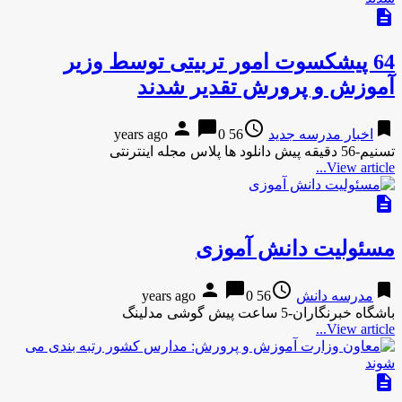
description
64 پیشکسوت امور تربیتی توسط وزیر
آموزش و پرورش تقدیر شدند
person
chat_bubble
access_time
bookmark
اخبار مدرسه جدید
56 years ago
0
تسنیم-56 دقیقه پیش دانلود ها پلاس مجله اینترنتی
View article...
description
مسئولیت دانش آموزی
person
chat_bubble
access_time
bookmark
مدرسه دانش
56 years ago
0
باشگاه خبرنگاران-5 ساعت پیش گوشی مدلینگ
View article...
description