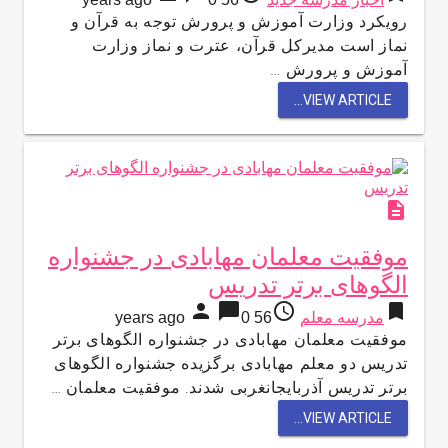
رویکرد وزارت آموزش و پرورش توجه به قرآن و
نماز است مدیرکل قرآن، عترت و نماز وزارت
آموزش و پرورش …
VIEW ARTICLE...
description
موفقیت معلمان مهابادی در جشنواره
الگوهای برتر تدریس
person
chat_bubble
access_time
bookmark
مدرسه معلم
56 years ago
0
موفقیت معلمان مهابادی در جشنواره الگوهای برتر
تدریس دو معلم مهابادی برگزیده جشنواره الگوهای
برتر تدریس آذربایجانغربی شدند. موفقیت معلمان …
VIEW ARTICLE...