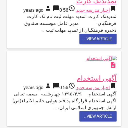
تمدیدتک کارت
person
chat_bubble
access_time
bookmark
اخبار مدرسه جدید
56 years ago
0
تمدیدتک کارت تمدید مهلت ثبت نام تک کارت
فرهنگیان مدیر عامل موسسه صندوق
ذخیره فرهنگیان از تمدید مهلت ثبت …
VIEW ARTICLE...
description
آگهی استخدام
person
chat_bubble
access_time
bookmark
اخبار مدرسه جدید
56 years ago
0
آگهی استخدام ۱۳۹۵/۴/۹ چهارشنبه بسمه تعالی
آگهی استخدام قرارگاه پدافند هوایی خاتم الانبیاء(ص)
ارتش جمهوری اسلامی ایران، …
VIEW ARTICLE...