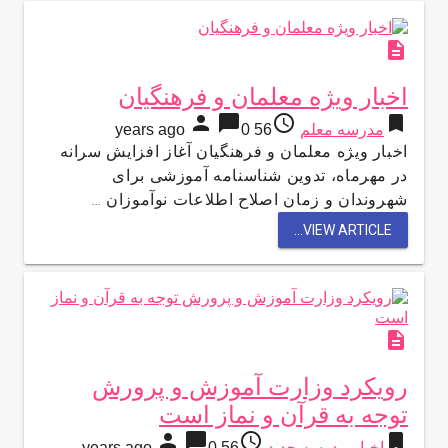
description
اخبار ويژه معلمان و فرهنگيان
person
chat_bubble
access_time
bookmark
مدرسه معلم
56 years ago
0
اخبار ويژه معلمان و فرهنگيان آغاز افزایش سرانه
در مهرماه، تدوین شناسنامه آموزشی برای
شهروندان و زمان اصلاح اطلاعات نوآموزان …
VIEW ARTICLE...
description
رویکرد وزارت آموزش و پرورش
توجه به قرآن و نماز است
person
chat_bubble
access_time
bookmark
اخبار مدرسه جدید
56 years ago
0