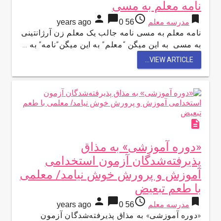
نامه معلم به مسی
person
chat_bubble
access_time
bookmark
مدرسه معلم
56 years ago
0
نامه معلم به مسی نامه جالب یک معلم زن آرژانتینی
به مسی به این میگن “معلم” به این میگن”نامه” به …
VIEW ARTICLE...
description
«دوره‌ آموزشی» به مذاق
پذیرفته‌شدگان آزمون استخدامی
آموزش و پرورش خوش نیامد/ معلمی
با طعم تبعیض
person
chat_bubble
access_time
bookmark
مدرسه معلم
56 years ago
0
«دوره‌ آموزشی» به مذاق پذیرفته‌شدگان آزمون