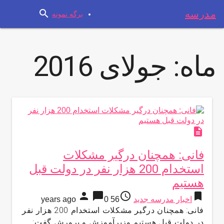
search
مدرسه
برگه نمونه
ماه:
جولای 2016
description
فانی: همچنان درگیر مشکلات
استخدام 200 هزار نفر در دولت قبل
هستیم
person
chat_bubble
access_time
bookmark
اخبار مدرسه جدید
56 years ago
0
فانی: همچنان درگیر مشکلات استخدام 200 هزار نفر
در دولت قبل هستیم وزیرآموزش و پرورش گفت: