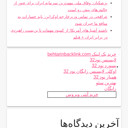
پزشکیان: وفاق ملی مهم‌ترین سرمایه ایران برای عبور از
چالش‌های پیش رو است
عراقچی در تماس وزیرخارجه اوکراین: باید خسارات به
منافع ما جبران شود
پاشنه آشیل‌های آمریکا؛ از کمبود مهمات تا بن‌بست راهبردی
در برابر ایران + فیلم
خرید بک لینک behtarinbacklink.com
لایسنس نود32
.
پسورد نود 32
اوکلی لایسنس رایگان نود 32
همیار نود 32
بهترین سئو
رایگان
خرید آنتی ویروس
آخرین دیدگاه‌ها