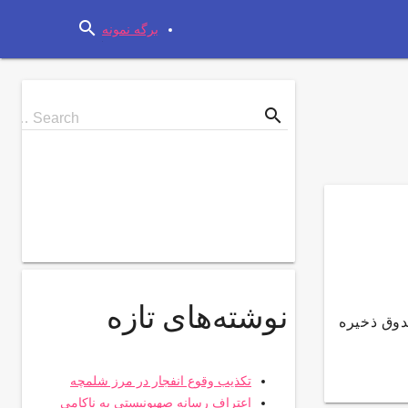
search
برگه نمونه
search
Search
Search …
for
نوشته‌های تازه
صاد آنلاین جزییات بازگشت متهم ۵۰۰میلیاردی صندوق ذخیره
تکذیب وقوع انفجار در مرز شلمچه
اعتراف رسانه صهیونیستی به ناکامی