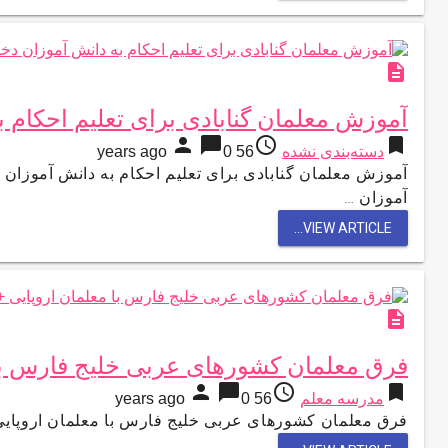
description
آموزش معلمان گنابادی برای تعلیم احکام 
person
chat_bubble
access_time
bookmark
دسته‌بندی نشده
56 years ago
0
آموزش معلمان گنابادی برای تعلیم احکام به دانش آموزان د
آموزان …
VIEW ARTICLE...
description
فرق معلمان کشورهای عربی خلیج فارس با 
person
chat_bubble
access_time
bookmark
مدرسه معلم
56 years ago
0
فرق معلمان کشورهای عربی خلیج فارس با معلمان اروپایی