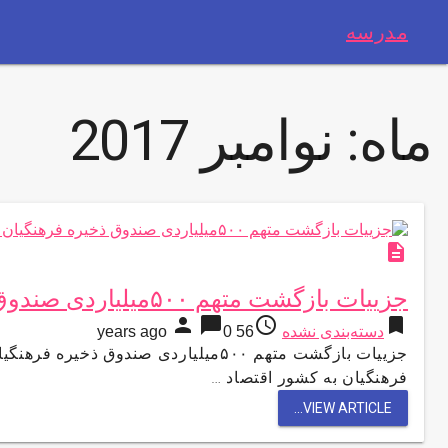
مدرسه
ماه:
نوامبر 2017
description
جزییات بازگشت متهم ۵۰۰میلیاردی صندوق ذخیره فرهنگیان به کشور
person
chat_bubble
access_time
bookmark
دسته‌بندی نشده
56 years ago
0
فرهنگیان به کشور اقتصاد …
VIEW ARTICLE...