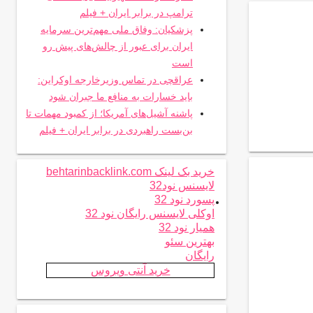
ترامپ در برابر ایران + فیلم
پزشکیان: وفاق ملی مهم‌ترین سرمایه
ایران برای عبور از چالش‌های پیش رو
است
عراقچی در تماس وزیرخارجه اوکراین:
باید خسارات به منافع ما جبران شود
پاشنه آشیل‌های آمریکا؛ از کمبود مهمات تا
بن‌بست راهبردی در برابر ایران + فیلم
خرید بک لینک behtarinbacklink.com
لایسنس نود32
.
پسورد نود 32
اوکلی لایسنس رایگان نود 32
همیار نود 32
بهترین سئو
رایگان
خرید آنتی ویروس