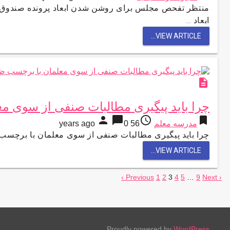
منتظر تفحص مجلس برای روشن شدن ابعاد پرونده صندوق
ابعاد …
VIEW ARTICLE...
description
چرا باید پیگیری مطالبات صنفی از سوی مع
person
chat_bubble
access_time
bookmark
مدرسه معلم
56 years ago
0
چرا باید پیگیری مطالبات صنفی از سوی معلمان با برچسب ض
VIEW ARTICLE...
صفحه‌بندی
1
2
3
4
5
…
9
Next ›
‹ Previous
نوشته‌ها
Proudly powered by
WordPress