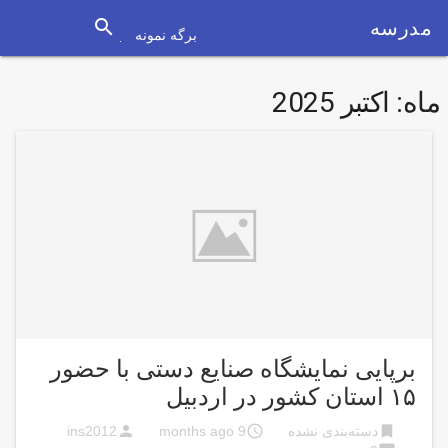
search
مدرسه
برگه نمونه
ماه:
اکتبر 2025
برپایی نمایشگاه صنایع دستی با حضور
۱۵ استان کشور در اردبیل
person
access_time
bookmark
دسته‌بندی نشده
9 months ago
ins2012