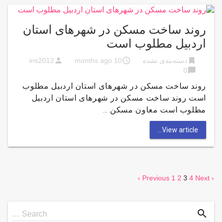
روند ساخت مسکن در شهر‌های استان
اردبیل مطلوب است
person
access_time
bookmark
دسته‌بندی نشده
10 months ago
ins2012
chat_bubble
0
روند ساخت مسکن در شهر‌های استان اردبیل مطلوب
است روند ساخت مسکن در شهر‌های استان اردبیل
مطلوب است معاون مسکن …
View article...
1
2
3
4
Next ›
‹ Previous
صفحه‌بندی
نوشته‌ها
Search
search
Search …
for