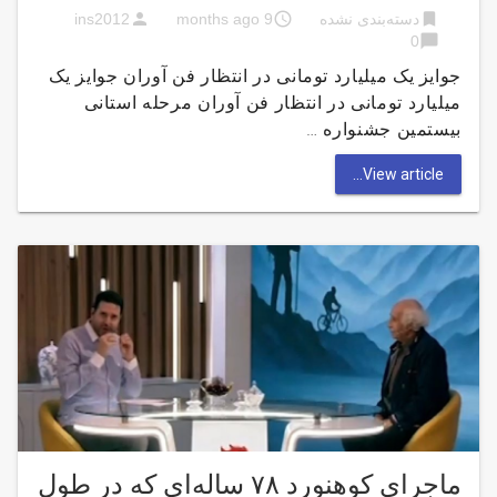
person
access_time
bookmark
دسته‌بندی نشده
9 months ago
ins2012
chat_bubble
0
جوایز یک میلیارد تومانی در انتظار فن آوران جوایز یک
میلیارد تومانی در انتظار فن آوران مرحله استانی
بیستمین جشنواره …
View article...
ماجرای کوهنورد ۷۸ ساله‌ای که در طول