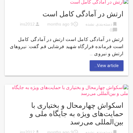
ارتش در آمادگی کامل است
person
access_time
bookmark
دسته‌بندی نشده
9 months ago
ins2012
chat_bubble
0
ارتش در آمادگی کامل است ارتش در آمادگی کامل
است فرمانده قرارگاه شهید فرشایی قم گفت: نیرو‌های
ارتش و نیروی …
View article...
اسکواش چهارمحال و بختیاری با
حمایت‌های ویژه به جایگاه ملی و
بین‌المللی می‌رسد
person
access_time
bookmark
دسته‌بندی نشده
9 months ago
ins2012