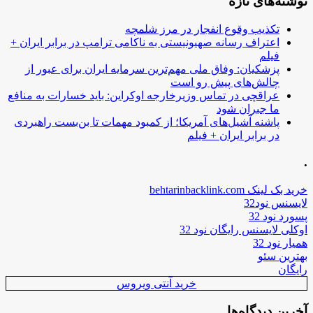
نوشته‌های تازه
تکذیب وقوع انفجار در مرز شلمچه
اعتراف رسانه صهیونیستی به ناکامی ترامپ در برابر ایران +
فیلم
پزشکیان: وفاق ملی مهم‌ترین سرمایه ایران برای عبور از
چالش‌های پیش رو است
عراقچی در تماس وزیرخارجه اوکراین: باید خسارات به منافع
ما جبران شود
پاشنه آشیل‌های آمریکا؛ از کمبود مهمات تا بن‌بست راهبردی
در برابر ایران + فیلم
.
خرید بک لینک behtarinbacklink.com
لایسنس نود32
پسورد نود 32
اوکلی لایسنس رایگان نود 32
همیار نود 32
بهترین سئو
رایگان
خرید آنتی ویروس
آخرین دیدگاه‌ها