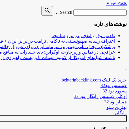
View Posts
Search
search
Search …
for
نوشته‌های تازه
تکذیب وقوع انفجار در مرز شلمچه
اعتراف رسانه صهیونیستی به ناکامی ترامپ در برابر ایران + فی
پزشکیان: وفاق ملی مهم‌ترین سرمایه ایران برای عبور از چا
عراقچی در تماس وزیرخارجه اوکراین: باید خسارات به منافع م
پاشنه آشیل‌های آمریکا؛ از کمبود مهمات تا بن‌بست راهبردی در ب
.
خرید بک لینک behtarinbacklink.com
لایسنس نود32
پسورد نود 32
اوکلی لایسنس رایگان نود 32
همیار نود 32
بهترین سئو
رایگان