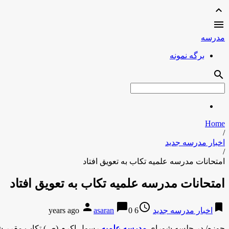
expand_less

مدرسه
برگه نمونه
search
Home
/
اخبار مدرسه جدید
/
امتحانات مدرسه علمیه تکاب به تعویق افتاد
امتحانات مدرسه علمیه تکاب به تعویق افتاد
person
chat_bubble
access_time
bookmark
اخبار مدرسه جدید
6 years ago
0
asaran
حوزه/ در جلسه شورای
مدرسه علمیه
رسول اکرم (ص) تکاب مقرر شد ا