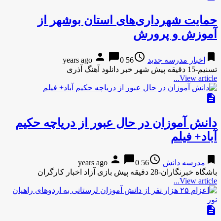
حمایت شهرداری‌های استان بوشهر از
آموزش و پرورش
person
chat_bubble
access_time
bookmark
اخبار مدرسه جدید
56 years ago
0
تسنیم-15 دقیقه پیش شهر خبر دانلود آهنگ آذری
View article...
description
دانش آموزان در حال عبور از دریاچه حکیم
آباد+ فیلم
person
chat_bubble
access_time
bookmark
مدرسه دانش
56 years ago
0
باشگاه خبرنگاران-28 دقیقه پیش بازی آزاد اخبار کارگران
View article...
description