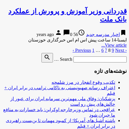
قدردانی وزیر آموزش و پرورش از عملکرد
بانک ملت
person
chat_bubble
access_time
bookmark
اخبار مدرسه جدید
56 years ago
0
ایسنا-14 ساعت پیش اس ام اس خبرگذاری خوزستان
View article...
‹ Previous
Next ›
9
8
7
6
صفحه‌بندی
…
1
Search
search
نوشته‌ها
Search …
for
نوشته‌های تازه
تکذیب وقوع انفجار در مرز شلمچه
اعتراف رسانه صهیونیستی به ناکامی ترامپ در برابر ایران +
فیلم
پزشکیان: وفاق ملی مهم‌ترین سرمایه ایران برای عبور از
چالش‌های پیش رو است
عراقچی در تماس وزیرخارجه اوکراین: باید خسارات به منافع
ما جبران شود
پاشنه آشیل‌های آمریکا؛ از کمبود مهمات تا بن‌بست راهبردی
در برابر ایران + فیلم