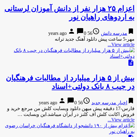
اعزام ۲۵ هزار نفر از دانش آموزان لرستانی
به اردوهای راهیان نور
person
chat_bubble
access_time
bookmark
مدرسه دانش
56 years ago
0
مهر-5 ساعت پیش دانلود آهنگ جدید ترانه
View article...
description
بیش از ۵ هزار میلیارد از مطالبات فرهنگیان
در جیب ۸ بانک دولتی+اسناد
person
chat_bubble
access_time
bookmark
اخبار مدرسه جدید
56 years ago
0
فارس-17 دقیقه پیش میهن دانلود وبسایت کلش من مرجع خرید و
فروش اکانت کلش اف کلنز در ایران میباشد.این وبسایت …
View article...