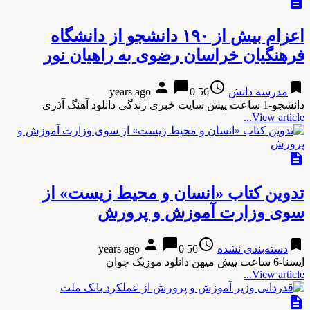
description
اعزام بیش از ۱۹۰ دانشجو از دانشگاه
فرهنگیان خراسان رضوی به راهیان نور
person
chat_bubble
access_time
bookmark
مدرسه دانش
56 years ago
0
دانشجو-1 ساعت پیش سایت خبری زندگی دانلود آهنگ آذری
View article...
description
تدوین کتاب «انسان و محیط زیست» از
سوی وزارت آموزش و پرورش
person
chat_bubble
access_time
bookmark
دسته‌بندی نشده
56 years ago
0
ایسنا-6 ساعت پیش میهن دانلود موزیک جوان
View article...
description