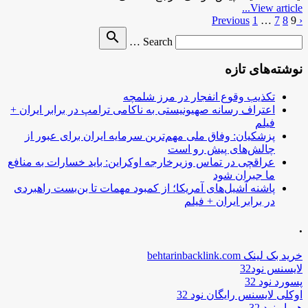
View article...
‹ Previous
9
8
7
…
1
صفحه‌بندی
Search
search
نوشته‌ها
Search …
for
نوشته‌های تازه
تکذیب وقوع انفجار در مرز شلمچه
اعتراف رسانه صهیونیستی به ناکامی ترامپ در برابر ایران +
فیلم
پزشکیان: وفاق ملی مهم‌ترین سرمایه ایران برای عبور از
چالش‌های پیش رو است
عراقچی در تماس وزیرخارجه اوکراین: باید خسارات به منافع
ما جبران شود
پاشنه آشیل‌های آمریکا؛ از کمبود مهمات تا بن‌بست راهبردی
در برابر ایران + فیلم
.
خرید بک لینک behtarinbacklink.com
لایسنس نود32
پسورد نود 32
اوکلی لایسنس رایگان نود 32
همیار نود 32