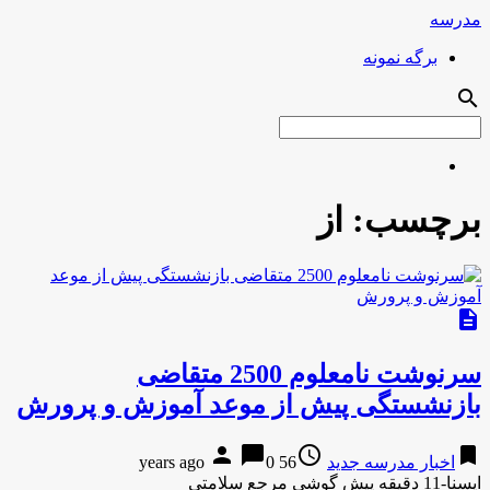
مدرسه
برگه نمونه
search
برچسب:
از
description
سرنوشت نامعلوم 2500 متقاضی
بازنشستگی پیش از موعد آموزش و پرورش
person
chat_bubble
access_time
bookmark
اخبار مدرسه جدید
56 years ago
0
ایسنا-11 دقیقه پیش گوشی مرجع سلامتی