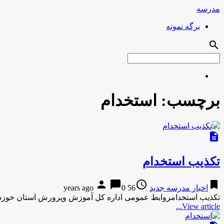
مدرسه
برگه نمونه
search
برچسب:
استخدام
description
تکذیب استخدام
person
chat_bubble
access_time
bookmark
اخبار مدرسه جدید
56 years ago
0
تکذیب استخدامروابط عمومی اداره کل آموزش وپرورش استان خوزستا
View article...