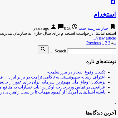
description
استخدام
person
chat_bubble
access_time
bookmark
اخبار مدرسه جدید
56 years ago
0
استخدامایلنا: درخواست استخدام برای سال جاری به سازمان مدیریت و 
View article...
‹ Previous
4
3
2
1
صفحه‌بندی
Search
search
نوشته‌ها
Search …
for
نوشته‌های تازه
تکذیب وقوع انفجار در مرز شلمچه
اعتراف رسانه صهیونیستی به ناکامی ترامپ در برابر ایران + فی
پزشکیان: وفاق ملی مهم‌ترین سرمایه ایران برای عبور از چا
عراقچی در تماس وزیرخارجه اوکراین: باید خسارات به منافع م
پاشنه آشیل‌های آمریکا؛ از کمبود مهمات تا بن‌بست راهبردی در ب
.
آخرین دیدگاه‌ها