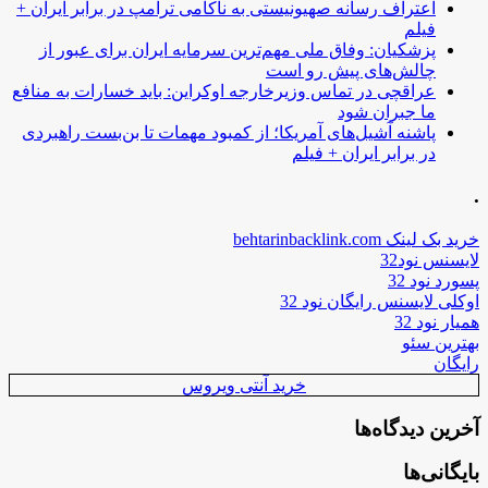
اعتراف رسانه صهیونیستی به ناکامی ترامپ در برابر ایران +
فیلم
پزشکیان: وفاق ملی مهم‌ترین سرمایه ایران برای عبور از
چالش‌های پیش رو است
عراقچی در تماس وزیرخارجه اوکراین: باید خسارات به منافع
ما جبران شود
پاشنه آشیل‌های آمریکا؛ از کمبود مهمات تا بن‌بست راهبردی
در برابر ایران + فیلم
.
خرید بک لینک behtarinbacklink.com
لایسنس نود32
پسورد نود 32
اوکلی لایسنس رایگان نود 32
همیار نود 32
بهترین سئو
رایگان
خرید آنتی ویروس
آخرین دیدگاه‌ها
بایگانی‌ها