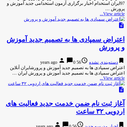
97ایران استخدام اخبار برگزاری آزمون استخدامی جدید آموزش و
پرورش …
View article...
description
اعتراض سمپادی ها به تصمیم جدید آموزش
و پرورش
person
chat_bubble
access_time
bookmark
دسته‌بندی نشده
56 years ago
0
اعتراض سمپادی ها به تصمیم جدید آموزش و پرورشایران آنلاین
اعتراض سمپادی ها به تصمیم جدید آموزش و پرورش ایران …
View article...
description
آغاز ثبت نام ضمن خدمت جدید فعالیت های
اردویی ۳۲ ساعت
person
chat_bubble
access_time
bookmark
اخبار مدرسه جدید
56 years ago
0