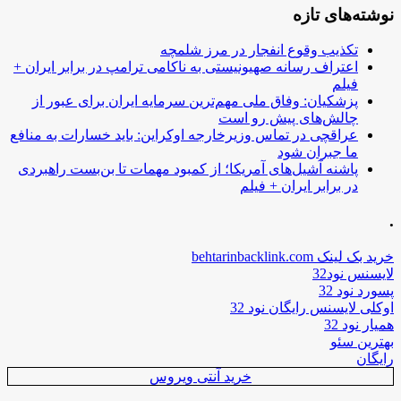
نوشته‌های تازه
تکذیب وقوع انفجار در مرز شلمچه
اعتراف رسانه صهیونیستی به ناکامی ترامپ در برابر ایران +
فیلم
پزشکیان: وفاق ملی مهم‌ترین سرمایه ایران برای عبور از
چالش‌های پیش رو است
عراقچی در تماس وزیرخارجه اوکراین: باید خسارات به منافع
ما جبران شود
پاشنه آشیل‌های آمریکا؛ از کمبود مهمات تا بن‌بست راهبردی
در برابر ایران + فیلم
.
خرید بک لینک behtarinbacklink.com
لایسنس نود32
پسورد نود 32
اوکلی لایسنس رایگان نود 32
همیار نود 32
بهترین سئو
رایگان
خرید آنتی ویروس