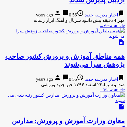
اردبیل پذیرش شدند
person
chat_bubble
access_time
bookmark
اخبار مدرسه جدید
56 years ago
0
مهر-4 دقیقه پیش دانلود سریال و آهنگ ابزار رسانه
View article...
description
همه مناطق آموزش و پرورش کشور صاحب
پژوهش سرا می‌شوند
person
chat_bubble
access_time
bookmark
اخبار مدرسه جدید
56 years ago
0
صدا و سیما-۲۲ اسفند ۱۳۹۴ خبر جدید ورزشی
View article...
description
معاون وزارت آموزش و پرورش: مدارس