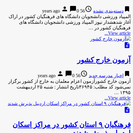
person
chat_bubble
access_time
bookmark
دسته‌بندی نشده
56 years ago
0
المپیاد ورزشی دانشجویان دانشگاه های فرهنگیان کشور در اراک
آغاز شدهشدار نیوز المپیاد ورزشی دانشجویان دانشگاه های
فرهنگیان کشور در …
View article...
description
آزمون خارج کشور
person
chat_bubble
access_time
bookmark
اخبار مدرسه جدید
56 years ago
0
آزمون خارج کشورآزمون اعزام معلمان به خارج از کشور برگزار
نمی‌شود کد مطلب: ۳۶۹۴۵تاریخ انتشار : شنبه ۲۵ اردیبهشت
۱۳۹۵ …
View article...
description
فرهنگیان ۹ استان کشور در مراکز اسکان