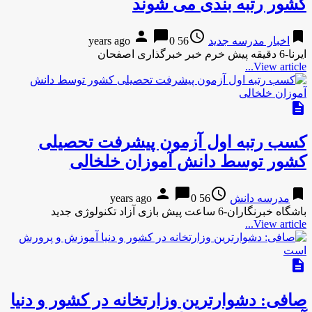
کشور رتبه بندی می شوند
person
chat_bubble
access_time
bookmark
اخبار مدرسه جدید
56 years ago
0
ایرنا-6 دقیقه پیش خرم خبر خبرگذاری اصفحان
View article...
description
کسب رتبه اول آزمون پیشرفت تحصیلی
کشور توسط دانش آموزان خلخالی
person
chat_bubble
access_time
bookmark
مدرسه دانش
56 years ago
0
باشگاه خبرنگاران-6 ساعت پیش بازی آزاد تکنولوژی جدید
View article...
description
صافی: دشوارترین وزارتخانه در کشور و دنیا