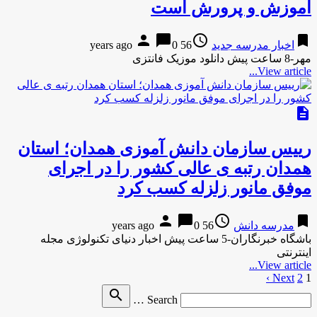
آموزش و پرورش است
person
chat_bubble
access_time
bookmark
اخبار مدرسه جدید
56 years ago
0
مهر-8 ساعت پیش دانلود موزیک فانتزی
View article...
description
رییس سازمان دانش آموزی همدان؛ استان
همدان رتبه ی عالی کشور را در اجرای
موفق مانور زلزله کسب کرد
person
chat_bubble
access_time
bookmark
مدرسه دانش
56 years ago
0
باشگاه خبرنگاران-5 ساعت پیش اخبار دنیای تکنولوژی مجله
اینترنتی
View article...
1
2
Next ›
صفحه‌بندی
Search
search
نوشته‌ها
Search …
for