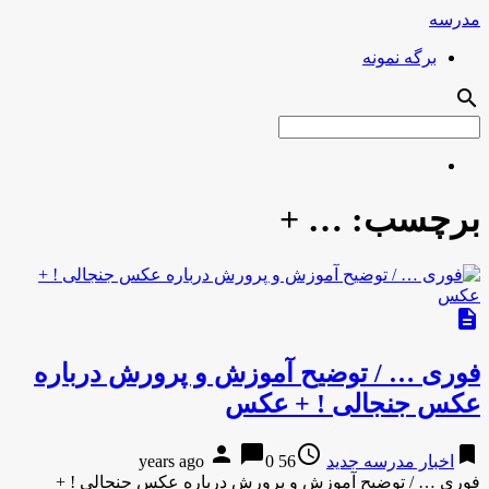
مدرسه
برگه نمونه
search
برچسب:
… +
description
فوری … / توضیح آموزش و پرورش درباره
عکس جنجالی ! + عکس
person
chat_bubble
access_time
bookmark
اخبار مدرسه جدید
56 years ago
0
فوری … / توضیح آموزش و پرورش درباره عکس جنجالی ! +