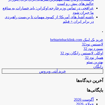
چالش‌های پیش رو است
عراقچی در تماس وزیرخارجه اوکراین: باید خسارات به منافع
ما جبران شود
پاشنه آشیل‌های آمریکا؛ از کمبود مهمات تا بن‌بست راهبردی
در برابر ایران + فیلم
.
خرید بک لینک behtarinbacklink.com
لایسنس نود32
پسورد نود 32
اوکلی لایسنس رایگان نود 32
همیار نود 32
بهترین سئو
رایگان
خرید آنتی ویروس
آخرین دیدگاه‌ها
بایگانی‌ها
آگوست 2026
جولای 2026