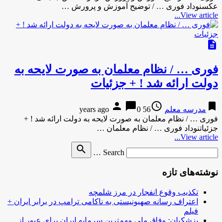
عکسنوداد فوری … / توضیح آموزش و پرورش …
View article...
description
فوری … / نظام معلمان به صورت لایحه به
دولت ارائه شد ! + جزئیات
person
chat_bubble
access_time
bookmark
مدرسه معلم
56 years ago
0
فوری … / نظام معلمان به صورت لایحه به دولت ارائه شد ! +
جزئیاتنوداد فوری … / نظام معلمان …
View article...
Search
search
Search …
for
نوشته‌های تازه
تکذیب وقوع انفجار در مرز شلمچه
اعتراف رسانه صهیونیستی به ناکامی ترامپ در برابر ایران +
فیلم
پزشکیان: وفاق ملی مهم‌ترین سرمایه ایران برای عبور از