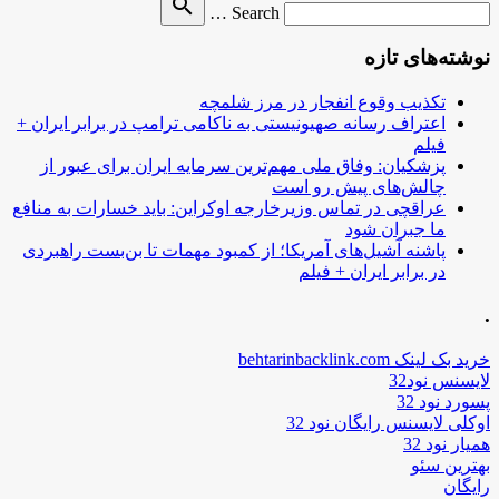
search
Search …
for
نوشته‌های تازه
تکذیب وقوع انفجار در مرز شلمچه
اعتراف رسانه صهیونیستی به ناکامی ترامپ در برابر ایران +
فیلم
پزشکیان: وفاق ملی مهم‌ترین سرمایه ایران برای عبور از
چالش‌های پیش رو است
عراقچی در تماس وزیرخارجه اوکراین: باید خسارات به منافع
ما جبران شود
پاشنه آشیل‌های آمریکا؛ از کمبود مهمات تا بن‌بست راهبردی
در برابر ایران + فیلم
.
خرید بک لینک behtarinbacklink.com
لایسنس نود32
پسورد نود 32
اوکلی لایسنس رایگان نود 32
همیار نود 32
بهترین سئو
رایگان