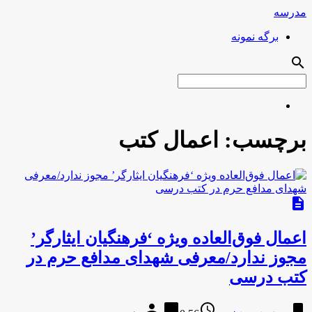
مدرسه
برگه نمونه
search
برچسب:
اعمال کتب
description
اعمال فوق‌العاده ویژه ‘فرهنگیان ایثارگر’
مجوز ندارد/معرفی شهدای مدافع حرم در
کتب درسی
person
chat_bubble
access_time
bookmark