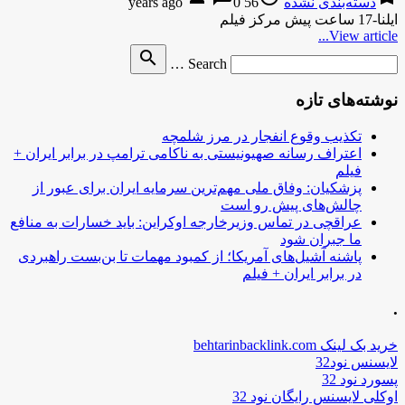
دسته‌بندی نشده
56 years ago
0
ایلنا-17 ساعت پیش مرکز فیلم
View article...
Search
search
Search …
for
نوشته‌های تازه
تکذیب وقوع انفجار در مرز شلمچه
اعتراف رسانه صهیونیستی به ناکامی ترامپ در برابر ایران +
فیلم
پزشکیان: وفاق ملی مهم‌ترین سرمایه ایران برای عبور از
چالش‌های پیش رو است
عراقچی در تماس وزیرخارجه اوکراین: باید خسارات به منافع
ما جبران شود
پاشنه آشیل‌های آمریکا؛ از کمبود مهمات تا بن‌بست راهبردی
در برابر ایران + فیلم
.
خرید بک لینک behtarinbacklink.com
لایسنس نود32
پسورد نود 32
اوکلی لایسنس رایگان نود 32