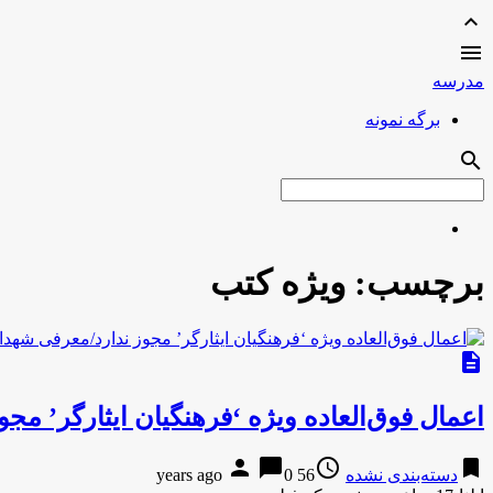
expand_less

مدرسه
برگه نمونه
search
برچسب:
ویژه کتب
description
اعمال فوق‌العاده ویژه ‘فرهنگیان ایثارگر’ 
person
chat_bubble
access_time
bookmark
دسته‌بندی نشده
56 years ago
0