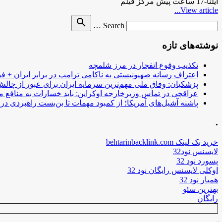
ایلنا-17 ساعت پیش مرکز فیلم
View article...
Search
search
Search …
for
نوشته‌های تازه
تکذیب وقوع انفجار در مرز شلمچه
اعتراف رسانه صهیونیستی به ناکامی ترامپ در برابر ایران + فی
پزشکیان: وفاق ملی مهم‌ترین سرمایه ایران برای عبور از چا
عراقچی در تماس وزیرخارجه اوکراین: باید خسارات به منافع م
پاشنه آشیل‌های آمریکا؛ از کمبود مهمات تا بن‌بست راهبردی در ب
.
خرید بک لینک behtarinbacklink.com
لایسنس نود32
پسورد نود 32
اوکلی لایسنس رایگان نود 32
همیار نود 32
بهترین سئو
رایگان