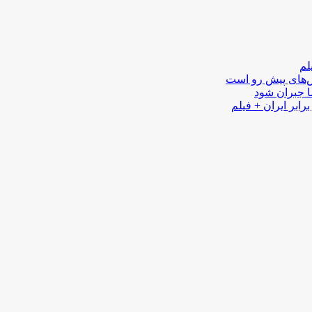
لم
لش‌های پیش رو است
ا جبران شود
رابر ایران + فیلم