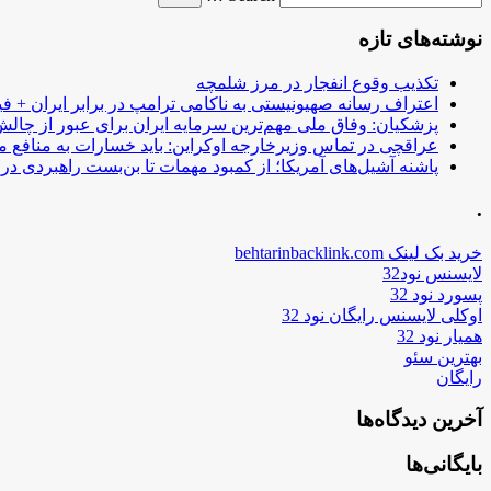
نوشته‌های تازه
تکذیب وقوع انفجار در مرز شلمچه
اعتراف رسانه صهیونیستی به ناکامی ترامپ در برابر ایران + فی
پزشکیان: وفاق ملی مهم‌ترین سرمایه ایران برای عبور از چا
عراقچی در تماس وزیرخارجه اوکراین: باید خسارات به منافع م
پاشنه آشیل‌های آمریکا؛ از کمبود مهمات تا بن‌بست راهبردی در ب
.
خرید بک لینک behtarinbacklink.com
لایسنس نود32
پسورد نود 32
اوکلی لایسنس رایگان نود 32
همیار نود 32
بهترین سئو
رایگان
آخرین دیدگاه‌ها
بایگانی‌ها