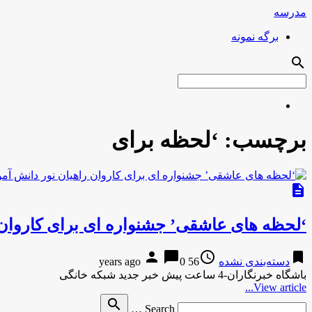
مدرسه
برگه نمونه
search
برچسب:
‘لحظه برای
description
‘لحظه های عاشقی’ جشنواره ای برای کاروان 
person
chat_bubble
access_time
bookmark
دسته‌بندی نشده
56 years ago
0
باشگاه خبرنگاران-4 ساعت پیش خبر جدید شبکه خانگی
View article...
Search
search
Search …
for