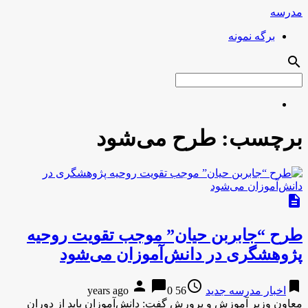
مدرسه
برگه نمونه
search
برچسب:
طرح می‌شود
description
طرح “جابربن حیان” موجب تقویت روحیه
پژوهشگری در دانش‌آموزان می‌شود
person
chat_bubble
access_time
bookmark
اخبار مدرسه جدید
56 years ago
0
معاون وزیر آموزش و پرورش گفت: دانش‌آموزان باید از دوران