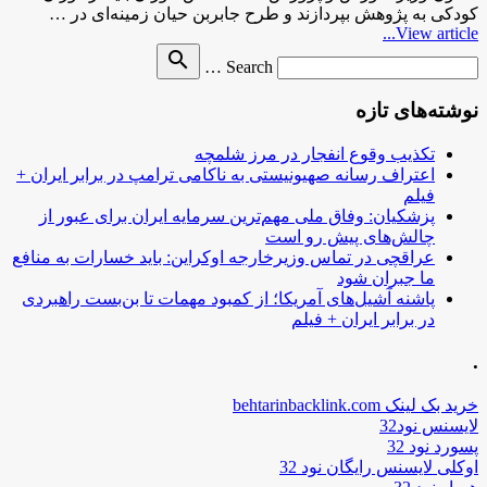
کودکی به پژوهش بپردازند و طرح جابربن حیان زمینه‌ای در …
View article...
Search
search
Search …
for
نوشته‌های تازه
تکذیب وقوع انفجار در مرز شلمچه
اعتراف رسانه صهیونیستی به ناکامی ترامپ در برابر ایران +
فیلم
پزشکیان: وفاق ملی مهم‌ترین سرمایه ایران برای عبور از
چالش‌های پیش رو است
عراقچی در تماس وزیرخارجه اوکراین: باید خسارات به منافع
ما جبران شود
پاشنه آشیل‌های آمریکا؛ از کمبود مهمات تا بن‌بست راهبردی
در برابر ایران + فیلم
.
خرید بک لینک behtarinbacklink.com
لایسنس نود32
پسورد نود 32
اوکلی لایسنس رایگان نود 32