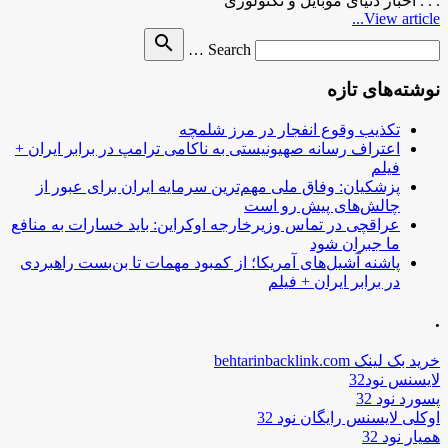
. . . اخبار دنیای موبایل و تکنولوژی
View article...
Search
search
Search …
for
نوشته‌های تازه
تکذیب وقوع انفجار در مرز شلمچه
اعتراف رسانه صهیونیستی به ناکامی ترامپ در برابر ایران +
فیلم
پزشکیان: وفاق ملی مهم‌ترین سرمایه ایران برای عبور از
چالش‌های پیش رو است
عراقچی در تماس وزیرخارجه اوکراین: باید خسارات به منافع
ما جبران شود
پاشنه آشیل‌های آمریکا؛ از کمبود مهمات تا بن‌بست راهبردی
در برابر ایران + فیلم
.
خرید بک لینک behtarinbacklink.com
لایسنس نود32
پسورد نود 32
اوکلی لایسنس رایگان نود 32
همیار نود 32