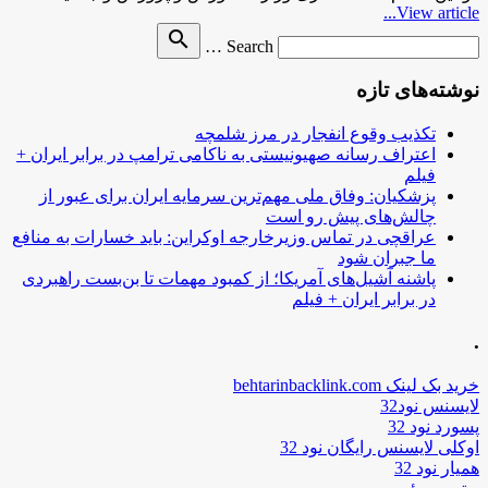
View article...
Search
search
Search …
for
نوشته‌های تازه
تکذیب وقوع انفجار در مرز شلمچه
اعتراف رسانه صهیونیستی به ناکامی ترامپ در برابر ایران +
فیلم
پزشکیان: وفاق ملی مهم‌ترین سرمایه ایران برای عبور از
چالش‌های پیش رو است
عراقچی در تماس وزیرخارجه اوکراین: باید خسارات به منافع
ما جبران شود
پاشنه آشیل‌های آمریکا؛ از کمبود مهمات تا بن‌بست راهبردی
در برابر ایران + فیلم
.
خرید بک لینک behtarinbacklink.com
لایسنس نود32
پسورد نود 32
اوکلی لایسنس رایگان نود 32
همیار نود 32