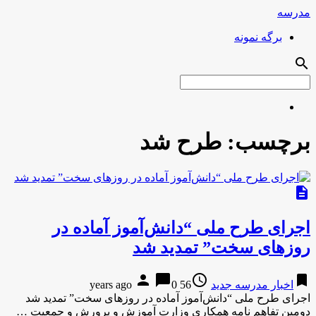
مدرسه
برگه نمونه
search
برچسب:
طرح شد
description
اجرای طرح ملی “دانش‌آموز آماده در
روزهای سخت” تمدید شد
person
chat_bubble
access_time
bookmark
اخبار مدرسه جدید
56 years ago
0
اجرای طرح ملی “دانش‌آموز آماده در روزهای سخت” تمدید شد
دومین تفاهم نامه همکاری وزارت آموزش و پرورش و جمعیت …