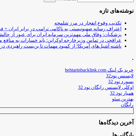
نوشته‌های تازه
تکذیب وقوع انفجار در مرز شلمچه
اعتراف رسانه صهیونیستی به ناکامی ترامپ در برابر ایران + فی
پزشکیان: وفاق ملی مهم‌ترین سرمایه ایران برای عبور از چا
عراقچی در تماس وزیرخارجه اوکراین: باید خسارات به منافع م
پاشنه آشیل‌های آمریکا؛ از کمبود مهمات تا بن‌بست راهبردی در ب
.
خرید بک لینک behtarinbacklink.com
لایسنس نود32
پسورد نود 32
اوکلی لایسنس رایگان نود 32
همیار نود 32
بهترین سئو
رایگان
آخرین دیدگاه‌ها
بایگانی‌ها