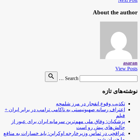
Next Post
About the author
asaran
View Posts
Search
search
Search …
for
نوشته‌های تازه
تکذیب وقوع انفجار در مرز شلمچه
اعتراف رسانه صهیونیستی به ناکامی ترامپ در برابر ایران +
فیلم
پزشکیان: وفاق ملی مهم‌ترین سرمایه ایران برای عبور از
چالش‌های پیش رو است
عراقچی در تماس وزیرخارجه اوکراین: باید خسارات به منافع
ما جبران شود