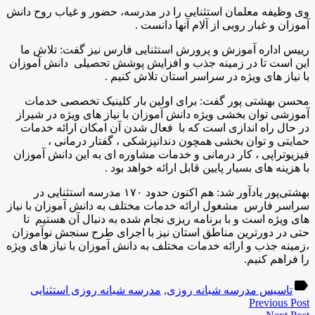
وی وظیفه معلمان استثنایی را در مدرسه، حضور و غیاب روح دانش
آموزان و غبار روبی از آلام آنها دانست
.
رییس اداره آموزش و پرورش استثنایی فارس نیز گفت: تلاش ما
این است تا در زمینه جذب و افزایش پوشش تحصیلی دانش آموزان
با نیاز های ویژه در سراسر استان تلاش کنیم
.
محسن بهشتی پور گفت: برای اولین بار کلینیک تخصصی خدمات
آموزشی توان بخشی ویژه دانش آموزان با نیاز های ویژه در شیراز
در حال راه اندازی است که با فعال شدن آن امکان ارائه خدمات
حمایتی و توان بخشی همچون دندانپزشکی ، گفتار درمانی ،
فیزیوتراپی ، کار درمانی و خدمات مشاوره ای به این دانش آموزان
با هزینه های بسیار پایین قابل ارائه خواهد بود
.
بهشتی‌پور یادآور شد: هم اکنون حدود ۱۷۰ مدرسه استثنایی در
سراسر فارس مشغول ارائه خدمات مختلف به دانش آموزان با نیاز
های ویژه است و با برنامه ریزی نجام شده به دنبال آن هستیم تا
حتی در دورترین مناطق استان نیز با اجرای طرح سنجش نوآموزان
،زمینه جذب و ارائه خدمات مختلف به دانش آموزان با نیاز های ویژه
را فراهم کنیم.
label
تاسیس مدرسه شبانه روزی
,
مدرسه شبانه روزی استثنایی
Previous Post