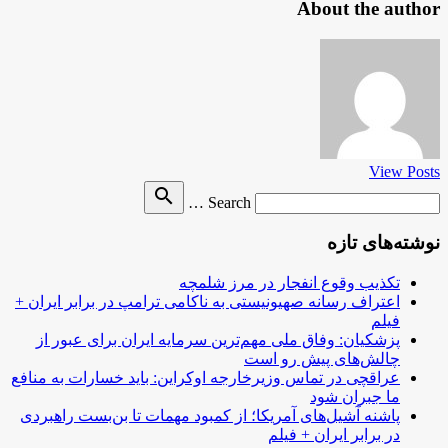
About the author
View Posts
Search
search
Search …
for
نوشته‌های تازه
تکذیب وقوع انفجار در مرز شلمچه
اعتراف رسانه صهیونیستی به ناکامی ترامپ در برابر ایران +
فیلم
پزشکیان: وفاق ملی مهم‌ترین سرمایه ایران برای عبور از
چالش‌های پیش رو است
عراقچی در تماس وزیرخارجه اوکراین: باید خسارات به منافع
ما جبران شود
پاشنه آشیل‌های آمریکا؛ از کمبود مهمات تا بن‌بست راهبردی
در برابر ایران + فیلم