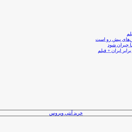
لم
لش‌های پیش رو است
ا جبران شود
رابر ایران + فیلم
خرید آنتی ویروس