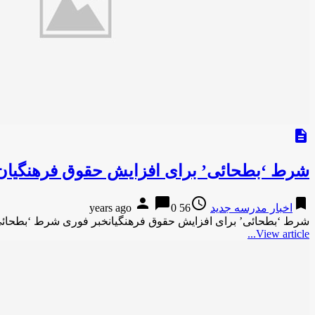
description
شرط ‘بطحائی’ برای افزایش حقوق فرهنگیان
person
chat_bubble
access_time
bookmark
اخبار مدرسه جدید
56 years ago
0
شرط ‘بطحائی’ برای افزایش حقوق فرهنگیانخبر فوری شرط ‘بطحائی
View article...