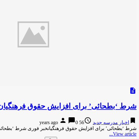
description
شرط ‘بطحائی’ برای افزایش حقوق فرهنگیان
person
chat_bubble
access_time
bookmark
اخبار مدرسه جدید
56 years ago
0
شرط ‘بطحائی’ برای افزایش حقوق فرهنگیانخبر فوری شرط ‘بطحائی
View article...