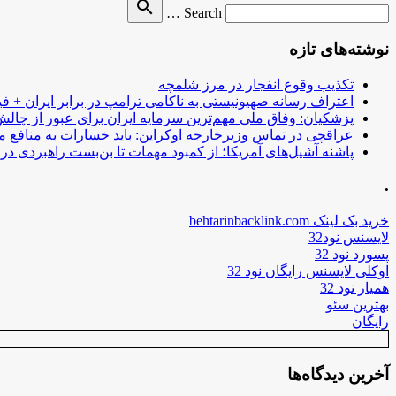
Search
search
Search …
for
نوشته‌های تازه
تکذیب وقوع انفجار در مرز شلمچه
اعتراف رسانه صهیونیستی به ناکامی ترامپ در برابر ایران + فی
پزشکیان: وفاق ملی مهم‌ترین سرمایه ایران برای عبور از چا
عراقچی در تماس وزیرخارجه اوکراین: باید خسارات به منافع م
پاشنه آشیل‌های آمریکا؛ از کمبود مهمات تا بن‌بست راهبردی در ب
.
خرید بک لینک behtarinbacklink.com
لایسنس نود32
پسورد نود 32
اوکلی لایسنس رایگان نود 32
همیار نود 32
بهترین سئو
رایگان
آخرین دیدگاه‌ها