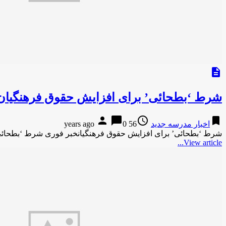
description
شرط ‘بطحائی’ برای افزایش حقوق فرهنگیان
person
chat_bubble
access_time
bookmark
اخبار مدرسه جدید
56 years ago
0
شرط ‘بطحائی’ برای افزایش حقوق فرهنگیانخبر فوری شرط ‘بطحائی
View article...