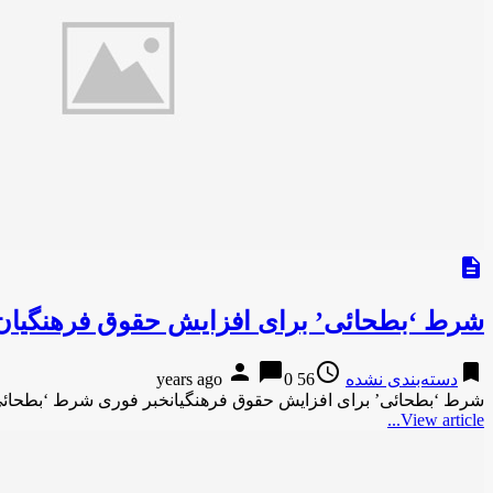
description
شرط ‘بطحائی’ برای افزایش حقوق فرهنگیان
person
chat_bubble
access_time
bookmark
دسته‌بندی نشده
56 years ago
0
شرط ‘بطحائی’ برای افزایش حقوق فرهنگیانخبر فوری شرط ‘بطحائی
View article...