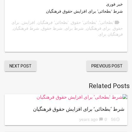
خبر فوری
شرط ‘بطحائی’ برای افزایش حقوق فرهنگیان
label
'بطحائی'
,
'بطحائی' حقوق
,
'بطحائی' فرهنگیان
,
افزایش
,
برای
حقوق
,
برای فرهنگیان
,
شرط برای
,
شرط حقوق
,
شرط فرهنگیان
,
فرهنگیان برای
NEXT POST
PREVIOUS POST
Related Posts
شرط ‘بطحائی’ برای افزایش حقوق فرهنگیان
0
56 years ago
chat_bubble
access_time