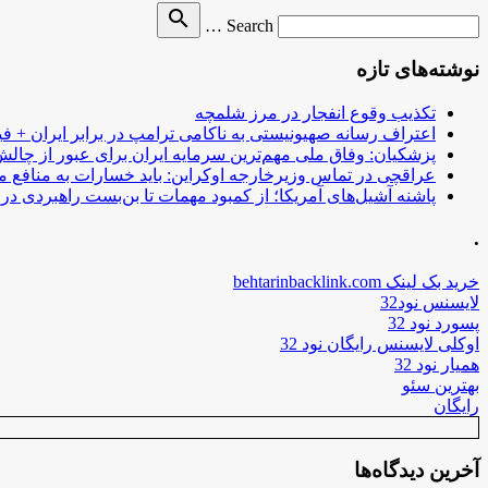
Search
search
Search …
for
نوشته‌های تازه
تکذیب وقوع انفجار در مرز شلمچه
اعتراف رسانه صهیونیستی به ناکامی ترامپ در برابر ایران + فی
پزشکیان: وفاق ملی مهم‌ترین سرمایه ایران برای عبور از چا
عراقچی در تماس وزیرخارجه اوکراین: باید خسارات به منافع م
پاشنه آشیل‌های آمریکا؛ از کمبود مهمات تا بن‌بست راهبردی در ب
.
خرید بک لینک behtarinbacklink.com
لایسنس نود32
پسورد نود 32
اوکلی لایسنس رایگان نود 32
همیار نود 32
بهترین سئو
رایگان
آخرین دیدگاه‌ها