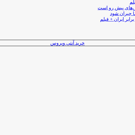
لم
لش‌های پیش رو است
ا جبران شود
رابر ایران + فیلم
خرید آنتی ویروس