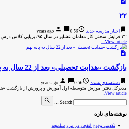
description
۲۲
person
chat_bubble
access_time
bookmark
اخبار مدرسه جدید
56 years ago
0
۲۲افزایش سختی کار معلمان عشایر در سال ۹۵/ برپایی کلاس درسِ ۱۱ استان در چادر | منبع خبرخبرگزاری ایلنا مدیرکل …
View article...
description
بازگشت «هدایت تحصیلی» بعد از 22 سال به پایه نهم
person
chat_bubble
access_time
bookmark
دسته‌بندی نشده
56 years ago
0
مدیرکل دفتر آموزش متوسطه اول آموزش و پرورش از بازگشت «هدایت تحصیلی» بعد از 2
View article...
Search
search
Search …
for
نوشته‌های تازه
تکذیب وقوع انفجار در مرز شلمچه