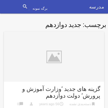
search
مدرسه
برگه نمونه
برچسب:
جدید دوازدهم
گزینه هاى جدید ‘وزارت آموزش و
پرورش’ دولت دوازدهم
chat_bubble
person
access_time
bookmark
دسته‌بندی نشده
56 years ago
0