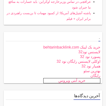
عراقچی در تماس وزیرخارجه اوکراین: باید خسارات به منافع
ما جبران شود
پاشنه آشیل‌های آمریکا؛ از کمبود مهمات تا بن‌بست راهبردی در
برابر ایران + فیلم
.
خرید بک لینک behtarinbacklink.com
لایسنس نود32
پسورد نود 32
اوکلی لایسنس رایگان نود 32
همیار نود 32
بهترین سئو
رایگان
خرید آنتی ویروس
آخرین دیدگاه‌ها