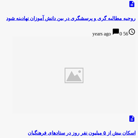
description
روحیه مطالبه گری و پرسشگری در بین دانش آموزان نهادینه شود
chat_bubble
access_time
0
56 years ago
description
اسکان بیش از ۵ میلیون نفر روز در ستادهای فرهنگیان