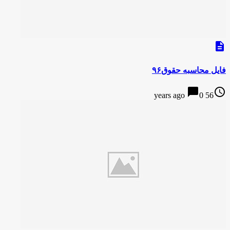
description
فایل محاسبه حقوق۹۶
chat_bubble
access_time
0
56 years ago