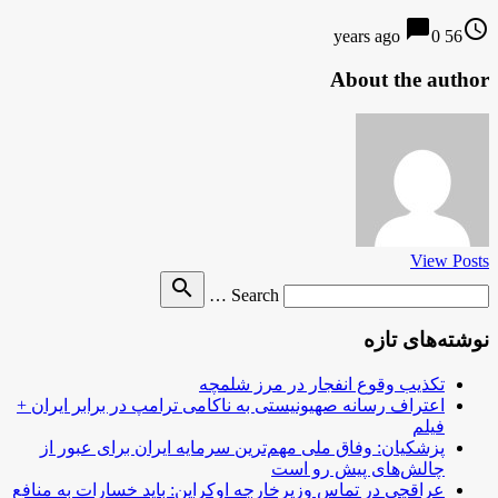
chat_bubble
access_time
0
56 years ago
About the author
View Posts
Search
search
Search …
for
نوشته‌های تازه
تکذیب وقوع انفجار در مرز شلمچه
اعتراف رسانه صهیونیستی به ناکامی ترامپ در برابر ایران +
فیلم
پزشکیان: وفاق ملی مهم‌ترین سرمایه ایران برای عبور از
چالش‌های پیش رو است
عراقچی در تماس وزیرخارجه اوکراین: باید خسارات به منافع