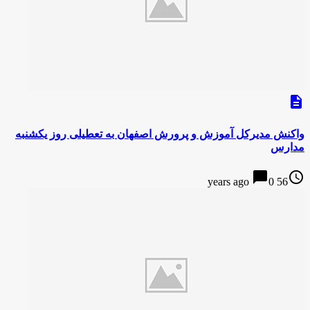
description
واکنش مدیرکل آموزش و پرورش اصفهان به تعطیلی روز یکشنبه
مدارس
chat_bubble
access_time
0
56 years ago