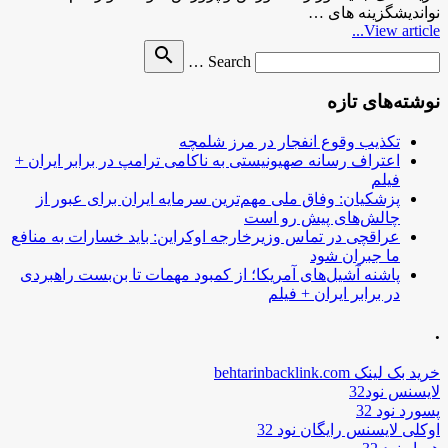
نواندیشگزینه هاى …
View article...
Search
search
Search …
for
نوشته‌های تازه
تکذیب وقوع انفجار در مرز شلمچه
اعتراف رسانه صهیونیستی به ناکامی ترامپ در برابر ایران +
فیلم
پزشکیان: وفاق ملی مهم‌ترین سرمایه ایران برای عبور از
چالش‌های پیش رو است
عراقچی در تماس وزیرخارجه اوکراین: باید خسارات به منافع
ما جبران شود
پاشنه آشیل‌های آمریکا؛ از کمبود مهمات تا بن‌بست راهبردی
در برابر ایران + فیلم
.
خرید بک لینک behtarinbacklink.com
لایسنس نود32
پسورد نود 32
اوکلی لایسنس رایگان نود 32