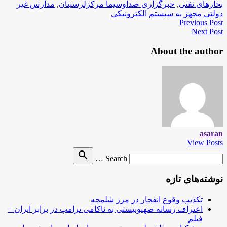
بخارهای نفتی
,
خبرگزاری صداوسیما مرکزلرسیتان
,
مدارس غیر
دولتی مجهز به سیستم الکترونیکی
Previous Post
Next Post
About the author
asaran
View Posts
Search
search
Search …
for
نوشته‌های تازه
تکذیب وقوع انفجار در مرز شلمچه
اعتراف رسانه صهیونیستی به ناکامی ترامپ در برابر ایران +
فیلم