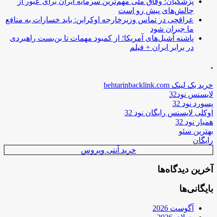
پزشکیان: وفاق ملی مهم‌ترین سرمایه ایران برای عبور از
چالش‌های پیش رو است
عراقچی در تماس وزیرخارجه اوکراین: باید خسارات به منافع
ما جبران شود
پاشنه آشیل‌های آمریکا؛ از کمبود مهمات تا بن‌بست راهبردی
در برابر ایران + فیلم
.
خرید بک لینک behtarinbacklink.com
لایسنس نود32
پسورد نود 32
اوکلی لایسنس رایگان نود 32
همیار نود 32
بهترین سئو
رایگان
خرید آنتی ویروس
آخرین دیدگاه‌ها
بایگانی‌ها
آگوست 2026