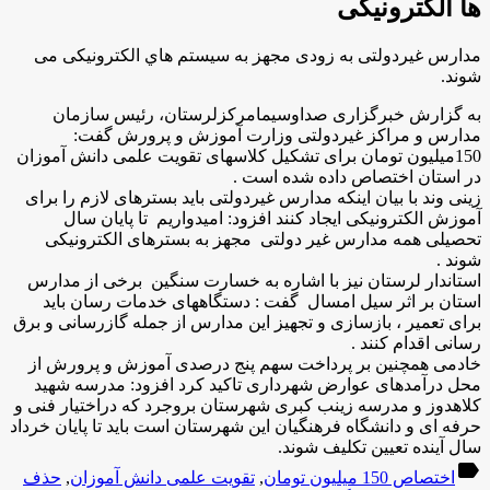
ها الکترونيکی
مدارس غيردولتی به زودی مجهز به سيستم هاي الکترونيکی می
شوند.
به گزارش خبرگزاری صداوسیمامرکزلرستان، رئيس سازمان
مدارس و مراکز غيردولتی وزارت آموزش و پرورش گفت:
150ميليون تومان برای تشکيل کلاسهای تقويت علمی دانش آموزان
در استان اختصاص داده شده است .
زینی وند با بیان اینکه مدارس غیردولتی باید بسترهای لازم را برای
آموزش الکترونیکی ایجاد کنند افزود: امیدواریم تا پایان سال
تحصیلی همه مدارس غیر دولتی مجهز به بسترهای الکترونیکی
شوند .
استاندار لرستان نيز با اشاره به خسارت سنگین برخی از مدارس
استان بر اثر سيل امسال گفت : دستگاههای خدمات رسان بايد
برای تعمير ، بازسازی و تجهيز اين مدارس از جمله گازرسانی و برق
رسانی اقدام کنند .
خادمی همچنين بر پرداخت سهم پنج درصدی آموزش و پرورش از
محل درآمدهای عوارض شهرداری تاکيد کرد افزود: مدرسه شهيد
کلاهدوز و مدرسه زينب کبری شهرستان بروجرد که دراختيار فنی و
حرفه ای و دانشگاه فرهنگيان اين شهرستان است بايد تا پايان خرداد
سال آينده تعيين تکليف شوند.
label
اختصاص 150 میلیون تومان
,
تقویت علمی دانش آموزان
,
حذف